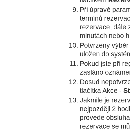
tlačítkem
Rezerv
Při úpravě param
termínů rezervac
rezervace, dále 
minutách nebo h
Potvrzený výběr 
uložen do systém
Pokud jste při re
zasláno oznámení
Dosud nepotvrze
tlačítka Akce -
S
Jakmile je rezer
nejpozději 2 hod
provede obsluha 
rezervace se můž