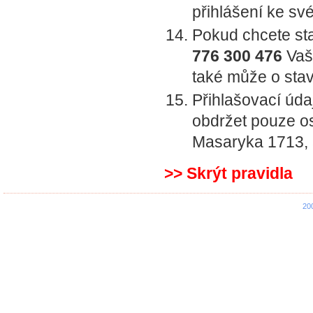
přihlášení ke sv
Pokud chcete stav
776 300 476
Vaše
také může o stav
Přihlašovací úda
obdržet pouze os
Masaryka 1713,
>> Skrýt pravidla
20