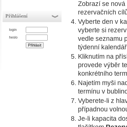
Zobrazí se nová
rezervačních cílů
Přihlášení
Vyberte den v ka
vyberte si rezer
login
vedle seznamu p
heslo
týdenní kalendář
Kliknutím na pří
provede výběr te
konkrétního term
Najetím myši nad
termínu v bubli
Vyberete-li z hl
případnou volnou
Je-li kapacita d