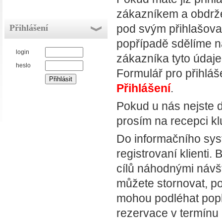
zákazníkem a obdržel
pod svým přihlašova
Přihlášení
popřípadě sdělíme na
login
zákazníka tyto údaje
heslo
Formulář pro přihláš
Přihlášení
.
Pokud u nás nejste d
prosím na recepci k
Do informačního sys
registrovaní klienti
cílů náhodnými návšt
můžete stornovat, po
mohou podléhat popl
rezervace v termínu