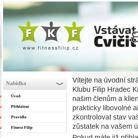
Vítejte na úvodní st
Nabídka
Klubu Filip Hradec 
Úvod
našim členům a klie
prakticky libovolné a
Přihlášení
zkontrolovat stav va
Pravidla
zůstatek na vašem ú
Fitness Filip
Pokud máte již přihla