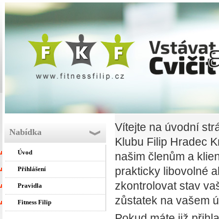
Vítejte na úvodní st
Nabídka
Klubu Filip Hradec 
Úvod
našim členům a klie
prakticky libovolné a
Přihlášení
zkontrolovat stav va
Pravidla
zůstatek na vašem ú
Fitness Filip
Pokud máte již přihla