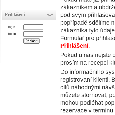
zákazníkem a obdržel
pod svým přihlašova
Přihlášení
popřípadě sdělíme na
login
zákazníka tyto údaje
heslo
Formulář pro přihláš
Přihlášení
.
Pokud u nás nejste d
prosím na recepci k
Do informačního sys
registrovaní klienti
cílů náhodnými návšt
můžete stornovat, po
mohou podléhat popl
rezervace v termínu